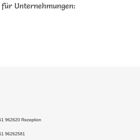
n für Unternehmungen:
61 962620 Rezeption
61 96262581